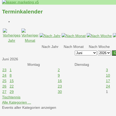
Terminkalender
Nach Jahr
Nach Monat
Nach Woche
G
Juni 2026
Montag
Dienstag
23
1
2
3
24
8
9
10
25
15
16
17
26
22
23
24
27
29
30
1
Tischtennis
Alle Kategorien ...
Events aller Kategorien anzeigen