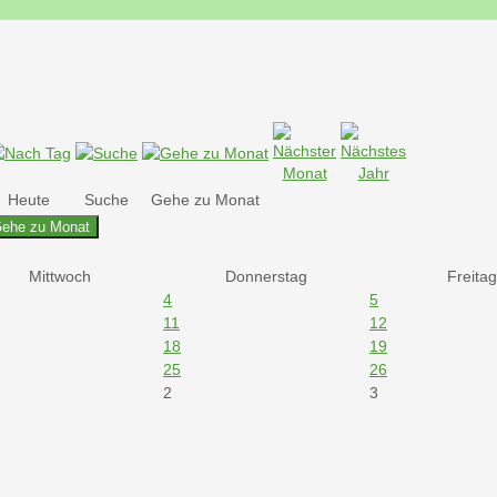
Heute
Suche
Gehe zu Monat
ehe zu Monat
Mittwoch
Donnerstag
Freitag
4
5
11
12
18
19
25
26
2
3