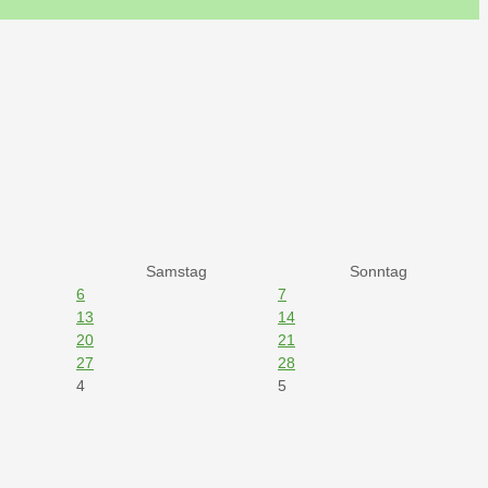
Samstag
Sonntag
6
7
13
14
20
21
27
28
4
5