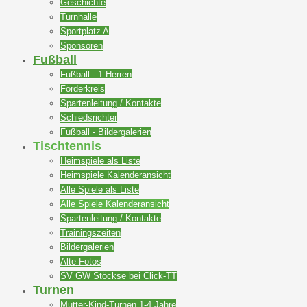
Geschichte
Turnhalle
Sportplatz A
Sponsoren
Fußball
Fußball - 1.Herren
Förderkreis
Spartenleitung / Kontakte
Schiedsrichter
Fußball - Bildergalerien
Tischtennis
Heimspiele als Liste
Heimspiele Kalenderansicht
Alle Spiele als Liste
Alle Spiele Kalenderansicht
Spartenleitung / Kontakte
Trainingszeiten
Bildergalerien
Alte Fotos
SV GW Stöckse bei Click-TT
Turnen
Mutter-Kind-Turnen 1-4 Jahre