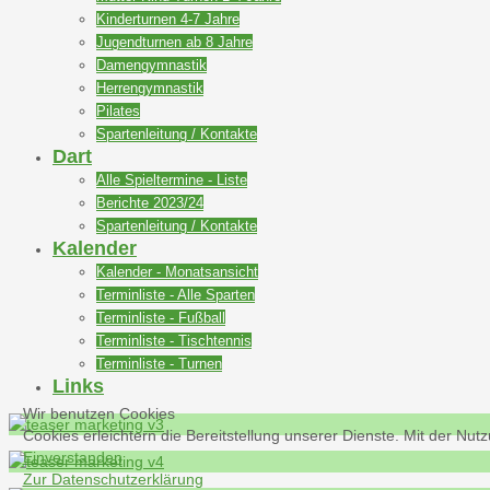
Kinderturnen 4-7 Jahre
Jugendturnen ab 8 Jahre
Damengymnastik
Herrengymnastik
Pilates
Spartenleitung / Kontakte
Dart
Alle Spieltermine - Liste
Berichte 2023/24
Spartenleitung / Kontakte
Kalender
Kalender - Monatsansicht
Terminliste - Alle Sparten
Terminliste - Fußball
Terminliste - Tischtennis
Terminliste - Turnen
Links
Wir benutzen Cookies
Cookies erleichtern die Bereitstellung unserer Dienste. Mit der N
Einverstanden
Zur Datenschutzerklärung