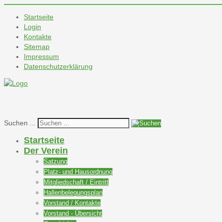
Startseite
Login
Kontakte
Sitemap
Impressum
Datenschutzerklärung
Suchen ...
Startseite
Der Verein
Satzung
Platz- und Hausordnung
Mitgliedschaft / Eintritt
Hallenbelegungsplan
Vorstand / Kontakte
Vorstand - Übersicht